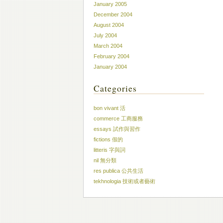
January 2005
December 2004
August 2004
July 2004
March 2004
February 2004
January 2004
Categories
bon vivant 活
commerce 工商服務
essays 試作與習作
fictions 假的
litteris 字與詞
nil 無分類
res publica 公共生活
tekhnologia 技術或者藝術