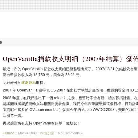
09
OpenVanilla捐款收支明細（2007年結算）發
最近一次的 OpenVanilla 捐款收支明細已經整理出來了。2007/12/31 的結餘為台幣 39
新台幣捐款收入為 13,750 元，美金為 33.21 元。
明細表可於
此處連結
取得。
2007 年 OpenVanilla 獲得 ICOS 2007 傑出社群軟體計畫獎項，獲得的獎金 NTD 1
2008 年度，在我們推出下一個 release 之前，應暫時不會有新一輪的募捐計畫。在支用部分
是讓開發者能參與輸入法相關開發者會議。我們今年希望能繼續這個目標，目前計畫是利用現
本貢獻相當多的 OV team member）參與今年的 Apple WWDC 2008，贊助
回機票一張。
再次感謝所有支持 OpenVanilla 的每一位朋友！
lukhnos
:: Mar.24.2008 ::
nil 無分類
:: No Comments »