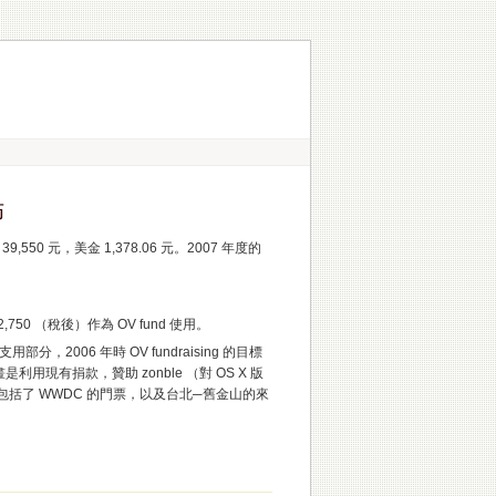
佈
,550 元，美金 1,378.06 元。2007 年度的
2,750 （稅後）作為 OV fund 使用。
，2006 年時 OV fundraising 的目標
有捐款，贊助 zonble （對 OS X 版
的項目包括了 WWDC 的門票，以及台北─舊金山的來