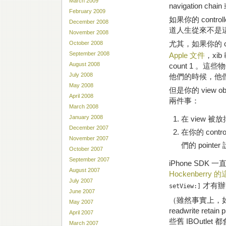
March 2009
navigation c
February 2009
如果你的 contr
December 2008
道人生從來不是
November 2008
尤其，如果你的 con
October 2008
September 2008
Apple 文件
，xib
August 2008
count 1 。
July 2008
他們的時候，他們的 r
May 2008
但是你的 view o
April 2008
兩件事：
March 2008
January 2008
在 view 被
December 2007
在你的 contr
November 2007
們的 pointer 
October 2007
September 2007
iPhone SDK
August 2007
Hockenberry
July 2007
才有辦
setView:]
June 2007
（雖然事實上，如果你
May 2007
readwrite ret
April 2007
些舊 IBOutle
March 2007