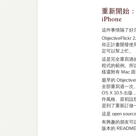
重新開始：Obje
iPhone
這件事情隔了好
ObjectiveFlick
你正計畫開發使用 Fli
定可以幫上忙。
這是完全重寫過的
程式的範例。所以 O
樣還附有 Mac
最早的 Objecti
全部重寫過一次。
OS X 10.5 
作風格、當初設
是到了重新訂做
這是 open so
有興趣的朋友可以從 g
版本的 READ