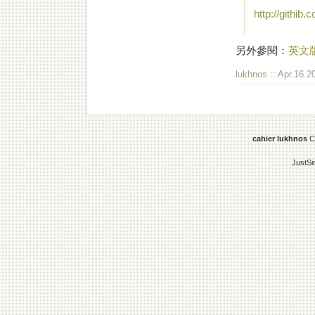
http://githib.
另外參閱：
英文
lukhnos
:: Apr.16.2
cahier lukhnos
Co
JustS