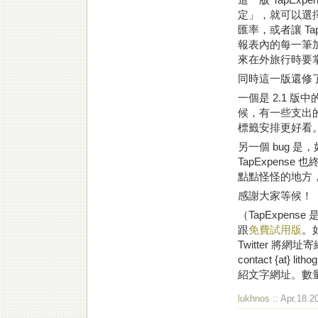
定」，就可以選
匯率，或者讓 T
報表內的每一筆
來在外旅行時要
同時這一版還修了
一個是 2.1 版
候，有一些支出的
標籤安排更好看
另一個 bug 是，
TapExpens
點點怪怪的地方
感謝大家等候！
（TapExpense 
跟
免費試用版
。
Twitter 將網
contact {at} l
紹文字網址。數
lukhnos
:: Apr.18.2