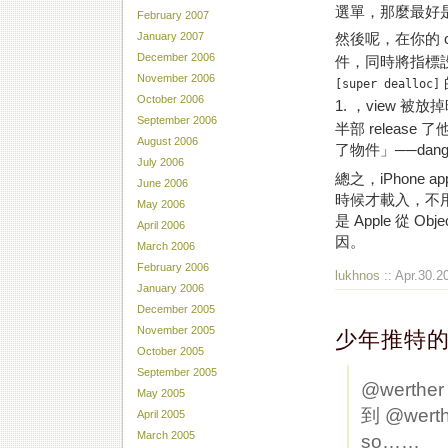
選單，那麼最好
February 2007
然後呢，在你的 con
January 2007
December 2006
件，同時將指標設到
November 2006
[super dealloc]
October 2006
1. ，view 被
September 2006
半部 relea
August 2006
了物件」──dangl
July 2006
總之，iPhone 
June 2006
時候才載入，不用
May 2006
是 Apple 從 Ob
April 2006
因。
March 2006
February 2006
lukhnos
:: Apr.30.2
January 2006
December 2005
November 2005
少年推特
October 2005
September 2005
@werthe
May 2005
到 @wer
April 2005
March 2005
so……