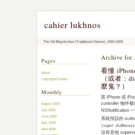
cahier lukhnos
The Old Blog Archive (Traditional Chinese), 2004-2009
Archive for 
Pages
看懂 iPhon
About
（或者：did
Copyright/Contact
麼鬼？）
Monthly
當 iPhone 或 
controller 物
August 2009
NSNotificati
July 2009
June 2009
系統預設的
didR
May 2009
[super didReceiv
April 2009
沒有其他 supe