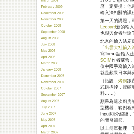
March 2009
歷一定要提：他是U
February 2009
輸入法相關的議
December 2008
November 2008
第一天的講題，
October 2008
Leopard
新的輸入
September 2008
也跟與會者討論
August 2008
北京的輸入法廚
July 2008
「
出雲大社輸入
May 2008
寫Tamul語輸
April 2008
SCIM
作者蘇哲，
March 2008
位中國手寫輸入法
January 2008
就是蘋果日本與
December 2007
（話說，
烤鴨
跟
November 2007
式碼掏掉，裡頭
October 2007
料……）
September 2007
蘋果為這次廚房
August 2007
型機器，範例程式
July 2007
InputKit
June 2007
的開發細節。
May 2007
April 2007
以上簡單整理一下
March 2007