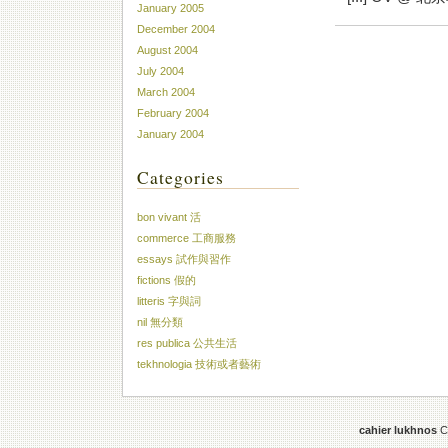
January 2005
December 2004
August 2004
July 2004
March 2004
February 2004
January 2004
Categories
bon vivant 活
commerce 工商服務
essays 試作與習作
fictions 假的
litteris 字與詞
nil 無分類
res publica 公共生活
tekhnologia 技術或者藝術
cahier lukhnos
Co