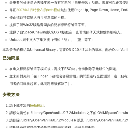
最重要的修正是過去幾年來一直有問題的「自動學習」功能。現在可以正常使
修正
2007年1月時發布的beta模組
無法使用Page Up, Page Down, Home, 
修正標點符號輸入時可能造成的不穩。
提供了與Win32版酷音同步的雙層標點符號選字窗。
還原了自SpaceChewing以來OS X版酷音一直習慣的倚天式標點符號輸入。
Unicode與中文大字集支援（例如「喆」、「堃」等字）
本次發布的模組為Universal Binary，需要OS X 10.4.7以上的版本、配合OpenVanill
已知問題
在進入標點符號選字模式後，再按下ESC鍵，會有刪除字元錯位的問題。
並未針對先前「在 Finder 下改檔名容易當機」的問題進行全面測試，這一
用者的回報看起來，此問題應該解決了）。
安裝方法
請下載本次的
beta模組
。
請預先備份在 /Library/OpenVanilla/0.7.2/Modules 之下的 OVIMSpaceChewi
請刪除 /Library/OpenVanilla/0.7.2/Modules/ 以及 ~/Library/OpenVanill
請刪除自己家目錄下的酷音詞庫學習資料，也就是請刪除