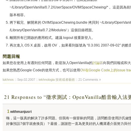
~/Library/OpenVanilla/0.7.2/UserSpace/OVIMSpaceChewin
版本相容。
將下載完、解開來的 OVIMSpaceChewing.bundle 拷貝到 ~/Library/OpenVanilla
/Library/OpenVanilla/0.7.2/Modules/ ）這個目錄裡面。
離開所有已開啟的應用程式。建議 logout 後重新登入。
再次進入 OS X 桌面，啟用 OV ，如果看到版號為 “0.3.091 2007-09-02
問題回報
如果您在使用上有遇到任何問題，歡迎加入OpenVanilla的
討論區
向我們回報或和大
如果您熟悉Google Code的使用方式，也可以使用
OV在Google Code上的issue tra
lukhnos
:: Sep.02.2007 ::
tekhnologia 技術或者藝術
:: 21 Comments »
21 Responses to “徵求測試：OpenVanilla酷音輸入法
1
withmanjusri
嗨，這一版真的解決了許多問題。但我有一個冒昧的問題，請問酷音使用許氏鍵
好像預設7個字就會換頁）？最後，謝謝您一直為更美好的人機溝通介面努力與