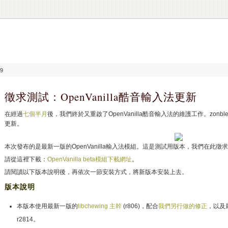
09
徵求測試：OpenVanilla酷音輸入法更新
在經過
七個半月
後，我們終於又重啟了OpenVanilla酷音輸入法的維護工作。zo
更新。
本次發布的是最新一版的OpenVanilla輸入法模組。這是測試用版本，我們在此
請從這裡下載：
OpenVanilla beta模組下載網址
。
請閱讀以下版本說明後，再依次一節安裝方式，將新版本安裝上去。
版本說明
本版本使用最新一版的
libchewing 主幹
(r806)，配合
我們另行做的修正
，以及
r2814。