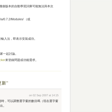
g/* 。這是因為前幾個版本的自動學習詞庫可能無法與本次
/0.7.2/Modules/ （或
″ 的酷音輸入法，即表示安裝成功。
家一起討論。
cker
來登錄問題或功能需求。
更新”
on 02 Sep 2007 at 14:15
盤時，可以調整選字窗的數目嗎（現在選字窗
付出。