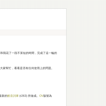
nble和我花了一段不算短的時間，完成了這一輪的
徵求大家幫忙，看看是否有任何使用上的問題。
最新的
酷音詞庫
(r263) 所做成。
OV
版號為