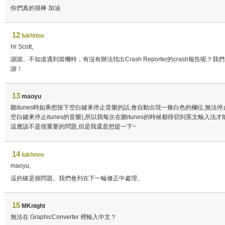
你們真的很棒 加油
12
lukhnos
Hi Scott,
謝謝。不知道遇到當機時，有沒有辦法找出Crash Reporter的crash報告呢
謝！
13
maoyu
聽itunes時如果想按下空白鍵來停止音樂的話,會自動出現一條白色的欄位,無法
空白鍵來停止itunes的音樂),所以我每次在聽itunes的時候都得切到英文輸入
這應該不是很重要的問題,但是我還是想提一下~
14
lukhnos
maoyu,
這的確是個問題。我們會列在下一輪修正中處理。
15
MKnight
無法在 GraphicConverter 裡輸入中文？