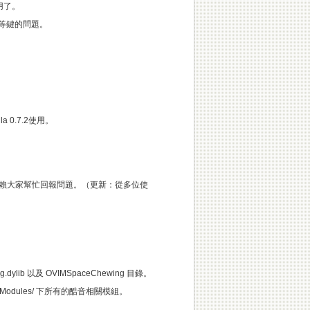
用了。
End等鍵的問題。
a 0.7.2使用。
點有賴大家幫忙回報問題。（更新：從多位使
ng.dylib 以及 OVIMSpaceChewing 目錄。
a/0.7.2/Modules/ 下所有的酷音相關模組。