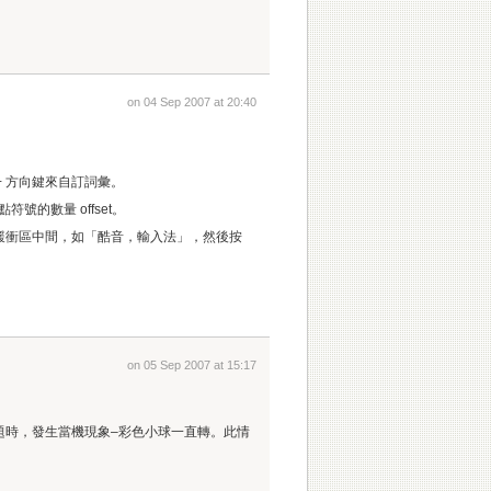
on 04 Sep 2007 at 20:40
 + 方向鍵來自訂詞彙。
號的數量 offset。
緩衝區中間，如「酷音，輸入法」，然後按
on 05 Sep 2007 at 15:17
直接要更改我的標題時，發生當機現象–彩色小球一直轉。此情