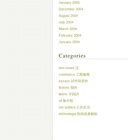
January 2005
December 2004
August 2004
July 2004
March 2004
February 2004
January 2004
Categories
bon vivant 活
commerce 工商服務
essays 試作與習作
fictions 假的
litteris 字與詞
nil 無分類
res publica 公共生活
tekhnologia 技術或者藝術