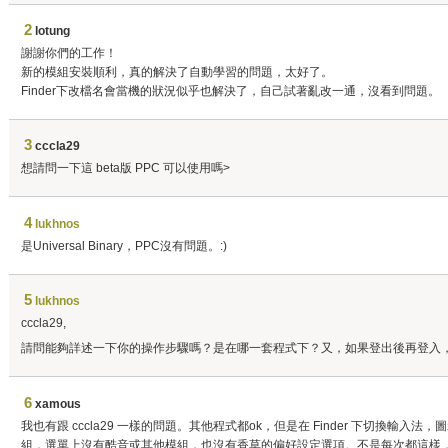
2
lotung
謝謝你們的工作！
新的模組安裝順利，真的解決了自動學習的問題，太好了。
Finder下改檔名會當機的狀況似乎也解決了，自己試著亂改一通，沒看到問題。
3
cccla29
想請問一下這 beta版 PPC 可以使用嗎>
4
lukhnos
是Universal Binary，PPC沒有問題。:)
5
lukhnos
cccla29,
請問能夠詳述一下你的操作步驟嗎？是在哪一套程式下？又，如果登出後再登入
6
xamous
我也有跟 cccla29 一樣的問題。其他程式都ok，但是在 Finder 下切換輸
組，選單上沒有酷音或其他模組，也沒有香草的偏好設定選項。不是每次都這樣