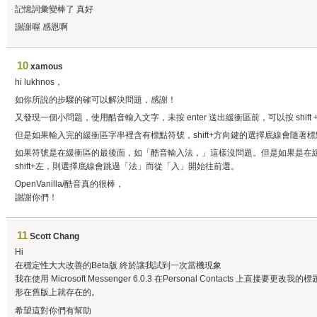
記憶詞彙變棒了 真好
謝謝喔 感恩啊
10
xamous
hi lukhnos，
如你所說的步驟的確可以解決問題，感謝！
又發現一個小問題，使用酷音輸入文字，未按 enter 送出緩衝區前，可以按 shift
但是如果輸入完的緩衝區字串裡含有標點符號，shift+方向鍵的選擇底線會隨著標點符
如果符號是在緩衝區的最後面，如「酷音輸入法，」這樣沒問題。但是如果是在
shift+左，則選擇底線會跳過「法」而從「入」開始往前選。
OpenVanilla/酷音真的很棒，
謝謝你們！
11
Scott Chang
Hi
在穩定性大大改善的Beta版 終於讓我試到一次當機現象
我在使用 Microsoft Messenger 6.0.3 在Personal Contacts 上
形在舊版上就存在的。
希望這對你們有幫助