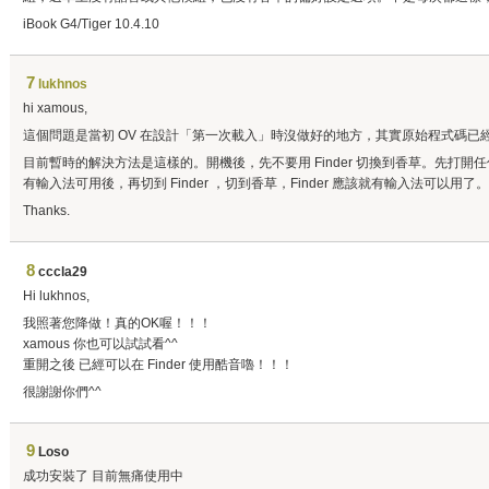
iBook G4/Tiger 10.4.10
7
lukhnos
hi xamous,
這個問題是當初 OV 在設計「第一次載入」時沒做好的地方，其實原始程式碼
目前暫時的解決方法是這樣的。開機後，先不要用 Finder 切換到香草。先打
有輸入法可用後，再切到 Finder ，切到香草，Finder 應該就有輸入法可以用了。
Thanks.
8
cccla29
Hi lukhnos,
我照著您降做！真的OK喔！！！
xamous 你也可以試試看^^
重開之後 已經可以在 Finder 使用酷音嚕！！！
很謝謝你們^^
9
Loso
成功安裝了 目前無痛使用中