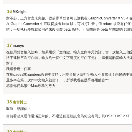
16
MKnight
對不起，上方留言未完整。從前香草酷音可以讓我在 GraphicConverter X V5
在 GraphicConverter 中可以切換出 beta 版，可以打注音，但 return
體；一切執行步驟就如同尚未改安裝 beta 版時。）請問這是 beta 的問題嗎？
17
maoyu
在使用酷音輸入法時，如果用按「空白鍵」輸入空白字元的話，會一次輸入三個
法下連按三次空白鍵，輸入約一個中文字寬度的空白字元），這個是酷音輸入法本
對了
我還發現一件事
在用pages或numbers搜尋中文時，用酷音輸入法打字輸入不會當掉！內建
且多半在第二次作中文輸入就當了！，所以我現在幾乎都用酷音^^
感謝你們為繁中Mac族群的努力!
18
南宮博士
喔喔，感謝你！
目前看起來運作還滿正常的。不過這個更新訊息為何沒有同步到OSXCHAT？XD
19