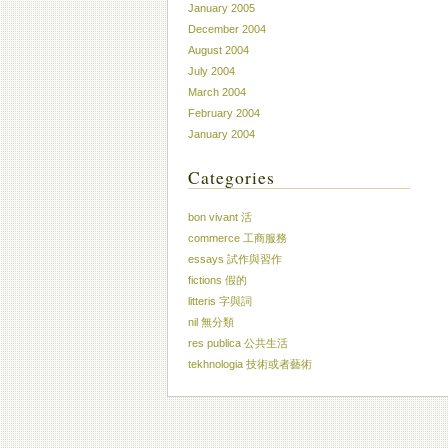
January 2005
December 2004
August 2004
July 2004
March 2004
February 2004
January 2004
Categories
bon vivant 活
commerce 工商服務
essays 試作與習作
fictions 假的
litteris 字與詞
nil 無分類
res publica 公共生活
tekhnologia 技術或者藝術