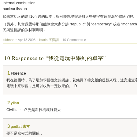
internal combustion
nuclear fission
如果當初玩的是 l10n 過的版本，很可能就沒辦法對這些單字有這麼深的體驗了吧。:
（另外，其實我覺得那個能教會大家分辨 “republic” 與 “democracy” 或者 “monarc
民與道德課的教材啊啊啊）
lukhnos
:: Apr.13.2008 ::
litteris 字與詞
:: 10 Comments »
10 Responses to “我從電玩中學到的單字”
1
Florence
我在德國時，為了增加學習德文的樂趣，花錢買了德文版的遊戲來玩，邊完邊查
電玩中來學習，是可以收到一定效果的。 :D
2
yllan
Civilization? 光是科技樹就好龐大…
3
godfat 真常
要不是寫程式的關係，