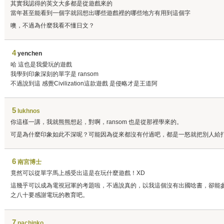
其實我認得的英文大多都是從遊戲來的
當年甚至能看到一個字就回想出哪些遊戲裡的哪些地方有用到這個字
噢，不過為什麼我看不懂日文？
4
yenchen
哈 這也是我愛玩的遊戲
我學到印象深刻的單字是 ransom
不過說到這 感覺Civilization這款遊戲 是侵略才是王道阿
5
lukhnos
你這樣一講，我就熊熊想起，對啊，ransom 也是從那裡學來的。
可是為什麼印象如此不深呢？可能因為從來都沒有付過吧，都是一怒就把別人給
6
南宮博士
竟然可以從單字馬上感受出這是在玩什麼遊戲！XD
這幾乎可以成為電視冠軍的考題啦，不過說真的，以我這個沒有出國唸書，卻能
之八十要感謝電玩的教育吧。
7
pachinko