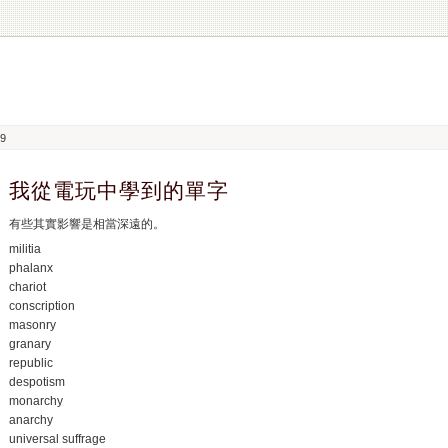
09
我從電玩中學到的單字
有些其實影響是相當深遠的。
militia
phalanx
chariot
conscription
masonry
granary
republic
despotism
monarchy
anarchy
universal suffrage